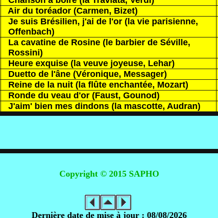
Chanson à boire (la Traviata, Verdi)
Air du toréador (Carmen, Bizet)
Je suis Brésilien, j'ai de l'or (la vie parisienne,
Offenbach)
La cavatine de Rosine (le barbier de Séville,
Rossini)
Heure exquise (la veuve joyeuse, Lehar)
Duetto de l'âne (Véronique, Messager)
Reine de la nuit (la flûte enchantée, Mozart)
Ronde du veau d'or (Faust, Gounod)
J'aim' bien mes dindons (la mascotte, Audran)
Copyright © 2015 SAPHO
Dernière date de mise à jour :
08/08/2026