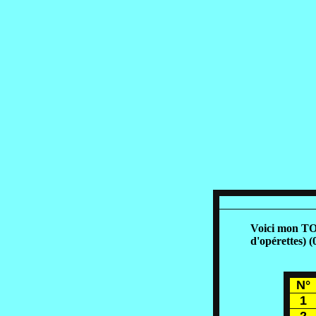
Voici mon TOP 10 
d'opérettes) (07
N°
1