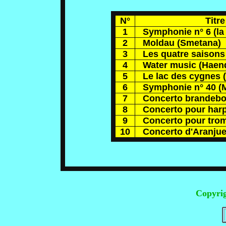
N°
Titr
1
Symphonie n° 6 (la 
2
Moldau (Smetana)
3
Les quatre saisons 
4
Water music (Haend
5
Le lac des cygnes (
6
Symphonie n° 40 (M
7
Concerto brandebou
8
Concerto pour harpe
9
Concerto pour tromp
10
Concerto d'Aranjue
Copyri