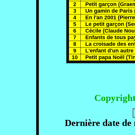
2
Petit garçon (Graem
3
Un gamin de Paris 
4
En l'an 2001 (Pierre
5
Le petit garçon (Se
6
Cécile (Claude Nou
7
Enfants de tous pay
8
La croisade des enf
9
L'enfant d'un autre
10
Petit papa Noël (Ti
Copyrigh
Dernière date de 